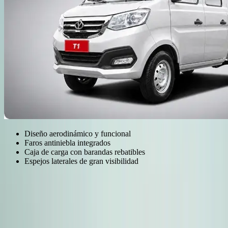
Diseño aerodinámico y funcional
Faros antiniebla integrados
Caja de carga con barandas rebatibles
Espejos laterales de gran visibilidad
Seguridad